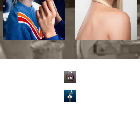
So
ci
al
So
ci
al